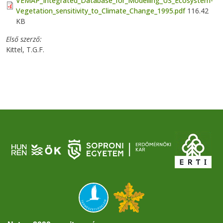
VEMAP_Integrated_Database_for_Modelling_US_Ecosystem-
Vegetation_sensitivity_to_Climate_Change_1995.pdf
116.42
KB
Első szerző
Kittel, T.G.F.