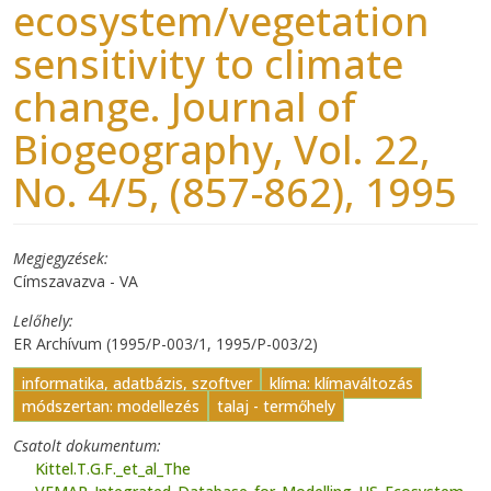
ecosystem/vegetation
sensitivity to climate
change. Journal of
Biogeography, Vol. 22,
No. 4/5, (857-862), 1995
Megjegyzések
Címszavazva - VA
Lelőhely
ER Archívum (1995/P-003/1, 1995/P-003/2)
informatika, adatbázis, szoftver
klíma: klímaváltozás
módszertan: modellezés
talaj - termőhely
Csatolt dokumentum
Kittel.T.G.F._et_al_The