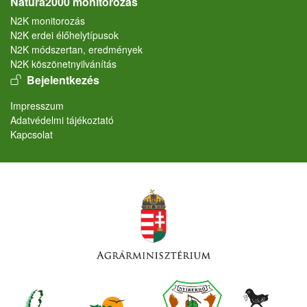
Natura2000 monitorozás
N2K monitorozás
N2K erdei élőhelytípusok
N2K módszertan, eredmények
N2K köszönetnyilvánítás
User account menu
Bejelentkezés
Lábléc
Impresszum
Adatvédelmi tájékoztató
Kapcsolat