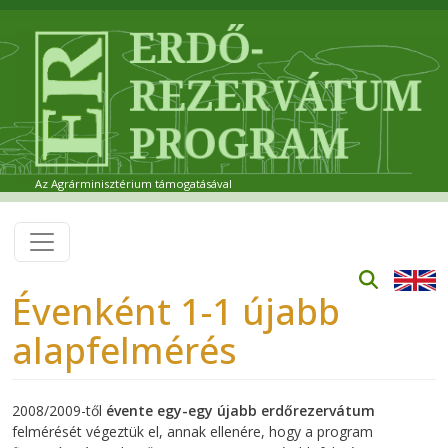
Ugrás a tartalomra
Az Agrárminisztérium támogatásával
Évenként 1-1 újabb
alapfelmérés
2008/2009-től
évente egy-egy újabb erdőrezervátum
felmérését végeztük el, annak ellenére, hogy a program