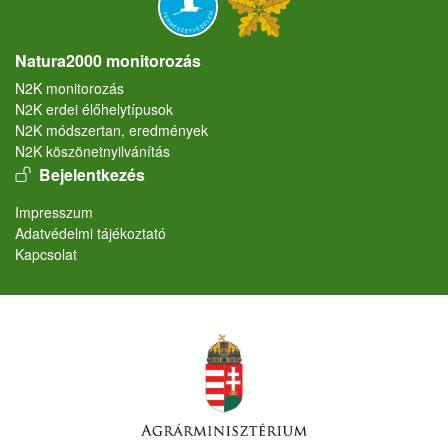
Natura2000 monitorozás
N2K monitorozás
N2K erdei élőhelytípusok
N2K módszertan, eredmények
N2K köszönetnyilvánítás
User account menu
Bejelentkezés
Lábléc
Impresszum
Adatvédelmi tájékoztató
Kapcsolat