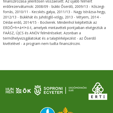
finanszírozása jelentősen visszaesett. Az újabb felmért
erdőrezervátumok: 2008/09 - bükki Őserdő, 2009/13 - Kőszegi-
forrás, 2010/11 - Kecskés-galya, 2011/13 - Nagy Istrázsa-hegy,
2012/13 - Bükkhát és Juhdöglő-völgy, 2013 - Vétyem, 2014 -
Dédai-erdő, 2014/15 - Bockerek. Mindenhol kiépítettük az
ERDŐ+h+á+l+ó-t, amelyek mintavételi pontjaiban elvégeztük a
FAÁSZ, ÚJCS és ANÖV felméréseket. Azonban a
termőhelyvizsgálatokat és a talajtérképezést - az Őserdő
kivételével - a program nem tudta finanszírozni.