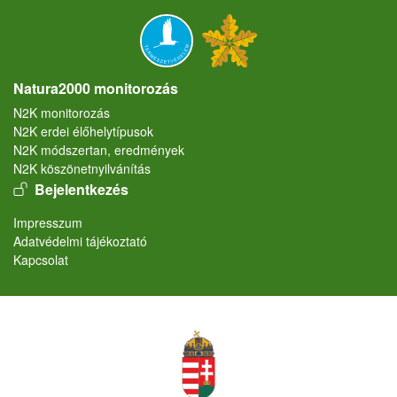
Natura2000 monitorozás
N2K monitorozás
N2K erdei élőhelytípusok
N2K módszertan, eredmények
N2K köszönetnyilvánítás
User account menu
Bejelentkezés
Lábléc
Impresszum
Adatvédelmi tájékoztató
Kapcsolat