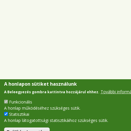
A honlapon sütiket használunk
További inform
A Beleegyezés gombra kattintva hozzájárul ehhez.
Funkcionális
A honlap működéséhez szükséges sütik.
Statisztikai
A honlap látogatottsági statisztikáihoz szükséges sütik.