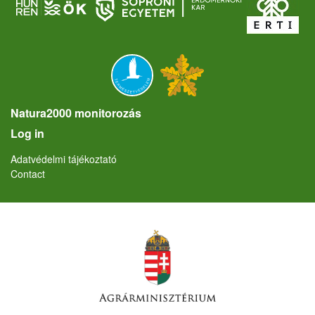
Natura2000 monitorozás
User account menu
Log in
Lábléc
Adatvédelmi tájékoztató
Contact