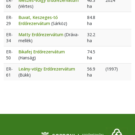
ER-
Meszes-völgy Erdőrezervátum
46.3
2024
06
(Vértes)
ha
ER-
Buvat, Keszeges-tó
84.8
29
Erdőrezervátum
(Sárköz)
ha
ER-
Matty Erdőrezervátum
(Dráva-
32.2
34
mellék)
ha
ER-
Bikafej Erdőrezervátum
74.5
50
(Hanság)
ha
ER-
Leány-völgy Erdőrezervátum
56.9
(1997)
61
(Bükk)
ha