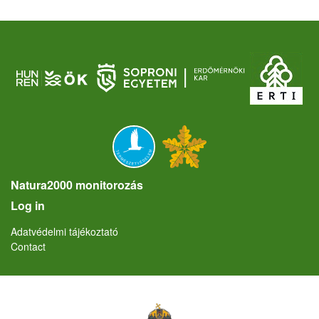
Natura2000 monitorozás
User account menu
Log in
Lábléc
Adatvédelmi tájékoztató
Contact