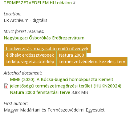
TERMESZETVEDELEM.HU oldalon
Location
ER Archívum - digitális
Strict forest reserves
Nagybugaci Ősborókás Erdőrezervátum
biodiverzitás: magasabb rendű növények
élőhely: erdőssztyeppek
Natura 2000
térkép: vegetációtérkép
természetvédelem: kezelés, terv
Attached document
MME (2020): A Bócsa-bugaci homokpuszta kiemelt
jelentőségű természetmegőrzési terület (HUKN20024)
Natura 2000 fenntartási terve
3.88 MB
First author
Magyar Madártani és Természetvédelmi Egyesület