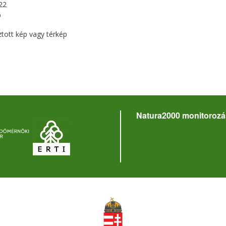
22
p
ztott kép vagy térkép
Natura2000 monitorozá