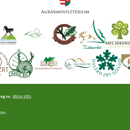
More info
ing so.
ite.