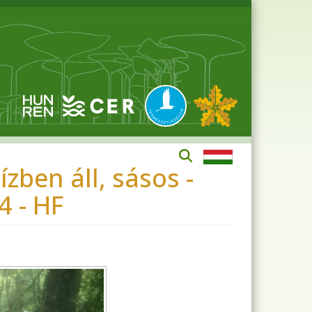
zben áll, sásos -
4 - HF