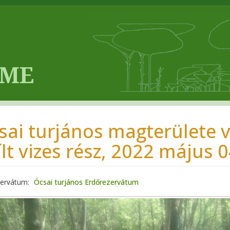
sai turjános magterülete ví
ílt vizes rész, 2022 május 0
zervátum
Ócsai turjános Erdőrezervátum