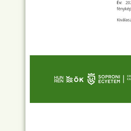
Év
20
fényké
Kiválas