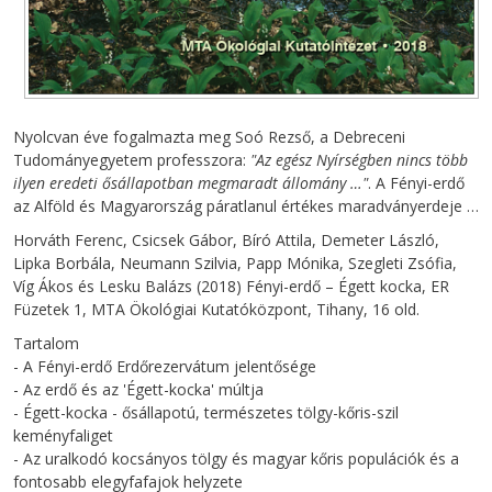
Nyolcvan éve fogalmazta meg Soó Rezső, a Debreceni
Tudományegyetem professzora:
"Az egész Nyírségben nincs több
ilyen eredeti ősállapotban megmaradt állomány …"
. A Fényi-erdő
az Alföld és Magyarország páratlanul értékes maradványerdeje …
Horváth Ferenc, Csicsek Gábor, Bíró Attila, Demeter László,
Lipka Borbála, Neumann Szilvia, Papp Mónika, Szegleti Zsófia,
Víg Ákos és Lesku Balázs (2018) Fényi-erdő – Égett kocka, ER
Füzetek 1, MTA Ökológiai Kutatóközpont, Tihany, 16 old.
Tartalom
- A Fényi-erdő Erdőrezervátum jelentősége
- Az erdő és az 'Égett-kocka' múltja
- Égett-kocka - ősállapotú, természetes tölgy-kőris-szil
keményfaliget
- Az uralkodó kocsányos tölgy és magyar kőris populációk és a
fontosabb elegyfafajok helyzete