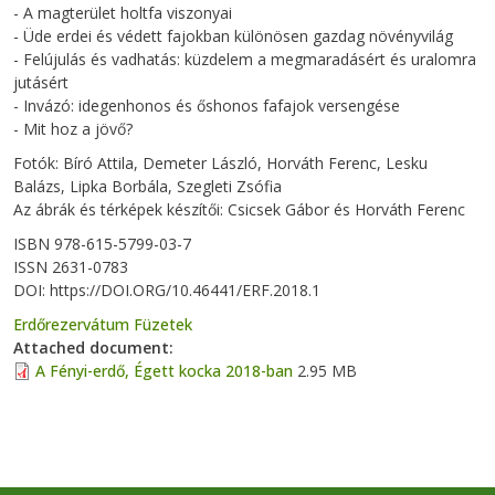
- A magterület holtfa viszonyai
- Üde erdei és védett fajokban különösen gazdag növényvilág
- Felújulás és vadhatás: küzdelem a megmaradásért és uralomra
jutásért
- Invázó: idegenhonos és őshonos fafajok versengése
- Mit hoz a jövő?
Fotók: Bíró Attila, Demeter László, Horváth Ferenc, Lesku
Balázs, Lipka Borbála, Szegleti Zsófia
Az ábrák és térképek készítői: Csicsek Gábor és Horváth Ferenc
ISBN 978-615-5799-03-7
ISSN 2631-0783
DOI: https://DOI.ORG/10.46441/ERF.2018.1
Erdőrezervátum Füzetek
Attached document
A Fényi-erdő, Égett kocka 2018-ban
2.95 MB