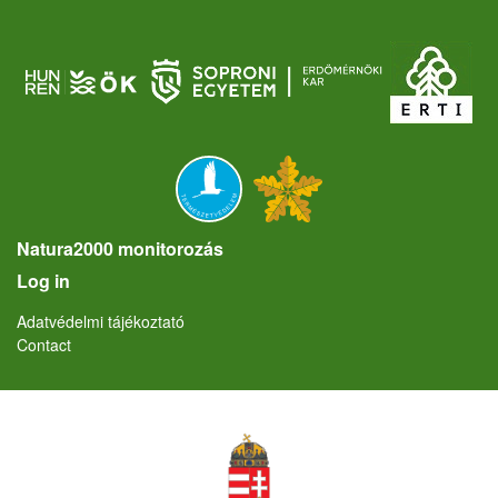
Natura2000 monitorozás
User account menu
Log in
Lábléc
Adatvédelmi tájékoztató
Contact