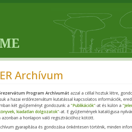
 ER Archívum
őrezervátum Program Archívumát
azzal a céllal hoztuk létre, gon
tsuk a hazai erdőrezervátum kutatással kapcsolatos információk, e
umban két gyűjteményt gondozunk: a
"Publikációk"
-at és külön a
"Jel
önyvek, kiadatlan dolgozatok"
-at. E gyűjtemények katalógusa nyilvá
 azonban a honlapon való regisztrációhoz kötött.
chívum gyarapítása és gondozása önkéntesen történik, minden infor