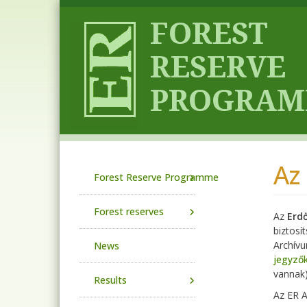
Skip to main content
Az
Main navigation
Forest Reserve Programme
Forest reserves
Az
Erd
biztosí
Archív
News
jegyzők
vannak)
Results
Az ER A