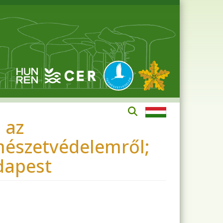
 az
mészetvédelemről;
udapest