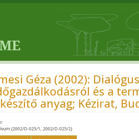
mesi Géza (2002): Dialógus
dőgazdálkodásról és a ter
lkészítő anyag; Kézirat, B
n
hívum (2002/D-025/1, 2002/D-025/2)