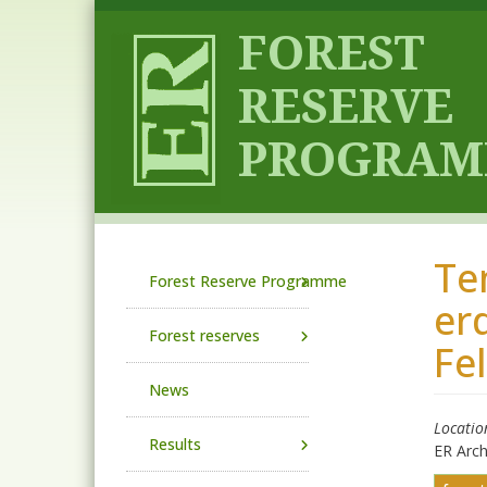
Skip to main content
Te
Main navigation
Forest Reserve Programme
er
Forest reserves
Fe
News
Locatio
Results
ER Arc