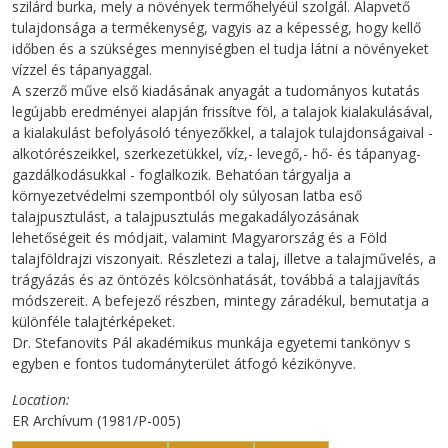
szilárd burka, mely a növények termőhelyéül szolgál. Alapvető
tulajdonsága a termékenység, vagyis az a képesség, hogy kellő
időben és a szükséges mennyiségben el tudja látni a növényeket
vízzel és tápanyaggal.
A szerző műve első kiadásának anyagát a tudományos kutatás
legújabb eredményei alapján frissítve föl, a talajok kialakulásával,
a kialakulást befolyásoló tényezőkkel, a talajok tulajdonságaival -
alkotórészeikkel, szerkezetükkel, víz,- levegő,- hő- és tápanyag-
gazdálkodásukkal - foglalkozik. Behatóan tárgyalja a
környezetvédelmi szempontból oly súlyosan latba eső
talajpusztulást, a talajpusztulás megakadályozásának
lehetőségeit és módjait, valamint Magyarország és a Föld
talajföldrajzi viszonyait. Részletezi a talaj, illetve a talajművelés, a
trágyázás és az öntözés kölcsönhatását, továbbá a talajjavítás
módszereit. A befejező részben, mintegy záradékul, bemutatja a
különféle talajtérképeket.
Dr. Stefanovits Pál akadémikus munkája egyetemi tankönyv s
egyben e fontos tudományterület átfogó kézikönyve.
Location
ER Archívum (1981/P-005)