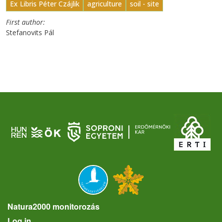
Ex Libris Péter Czájlik
agriculture
soil - site
First author
Stefanovits Pál
Natura2000 monitorozás
User account menu
Log in