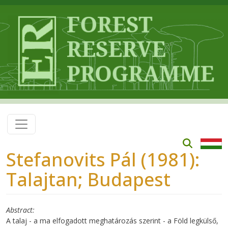
Skip to main content
Stefanovits Pál (1981):
Talajtan; Budapest
Abstract
A talaj - a ma elfogadott meghatározás szerint - a Föld legkülső,