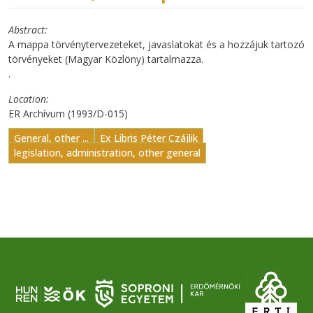
Abstract
A mappa törvénytervezeteket, javaslatokat és a hozzájuk tartozó
törvényeket (Magyar Közlöny) tartalmazza.
.
Location
ER Archívum (1993/D-015)
General, other ...
Ex Libris Péter Czájlik
legislation, administration, other general