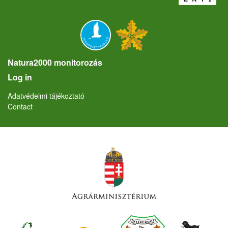
Natura2000 monitorozás
User account menu
Log in
Lábléc
Adatvédelmi tájékoztató
Contact