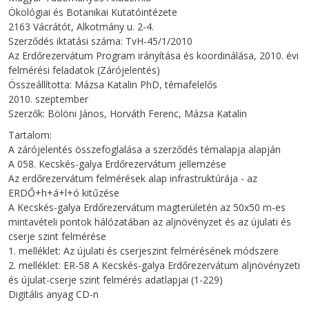
Ökológiai és Botanikai Kutatóintézete
2163 Vácrátót, Alkotmány u. 2-4.
Szerződés iktatási száma: TvH-45/1/2010
Az Erdőrezervátum Program irányítása és koordinálása, 2010. évi
felmérési feladatok (Zárójelentés)
Összeállította: Mázsa Katalin PhD, témafelelős
2010. szeptember
Szerzők: Bölöni János, Horváth Ferenc, Mázsa Katalin
Tartalom:
A zárójelentés összefoglalása a szerződés témalapja alapján
A 058. Kecskés-galya Erdőrezervátum jellemzése
Az erdőrezervátum felmérések alap infrastruktúrája - az
ERDŐ+h+á+l+ó kitűzése
A Kecskés-galya Erdőrezervátum magterületén az 50x50 m-es
mintavételi pontok hálózatában az aljnövényzet és az újulati és
cserje szint felmérése
1. melléklet: Az újulati és cserjeszint felmérésének módszere
2. melléklet: ER-58 A Kecskés-galya Erdőrezervátum aljnövényzeti
és újulat-cserje szint felmérés adatlapjai (1-229)
Digitális anyag CD-n