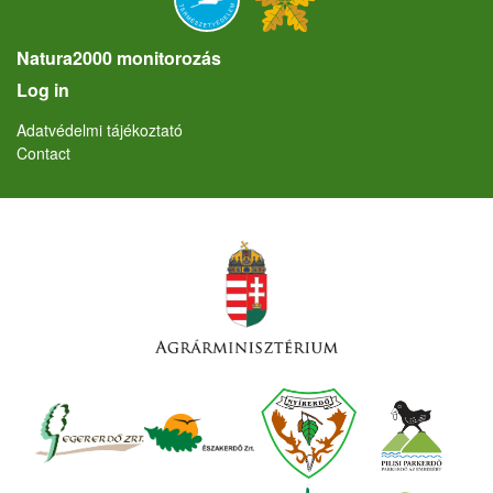
Natura2000 monitorozás
User account menu
Log in
Lábléc
Adatvédelmi tájékoztató
Contact