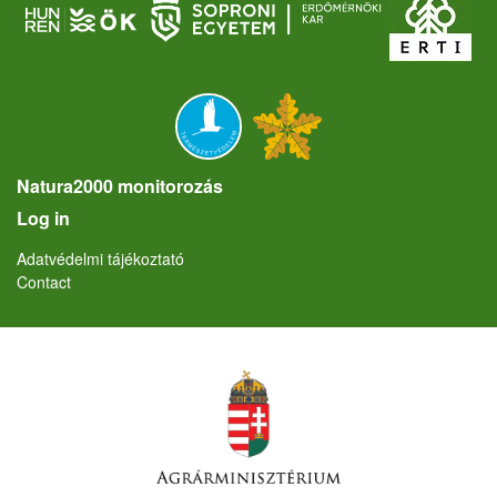
Natura2000 monitorozás
User account menu
Log in
Lábléc
Adatvédelmi tájékoztató
Contact