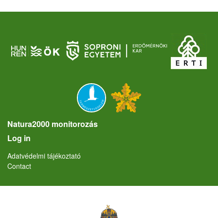
Natura2000 monitorozás
User account menu
Log in
Lábléc
Adatvédelmi tájékoztató
Contact