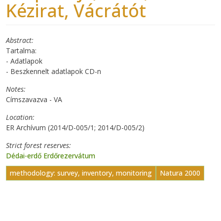
Kézirat, Vácrátót
Abstract
Tartalma:
- Adatlapok
- Beszkennelt adatlapok CD-n
Notes
Címszavazva - VA
Location
ER Archívum (2014/D-005/1; 2014/D-005/2)
Strict forest reserves
Dédai-erdő Erdőrezervátum
methodology: survey, inventory, monitoring
Natura 2000