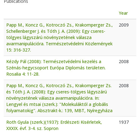
Publications
Year
Papp M., Koncz G., Kotroczó Zs., Krakomperger Zs.,
2009
Schellenberger J. és Tóth J. A. (2009): Egy cseres-
tölgyes lágyszárú növényzetének válasza
avarmanipulációra. Természetvédelmi Közlemények
15: 316-327.
Kézdy Pál (2008): Természetvédelmi kezelés a
2008
Szénás-hegycsoport Európa Diplomás területen.
Rosalia 4: 11-28.
Papp M., Koncz G., Kotroczó Zs., Krakomperger Zs.
2008
és Tóth J. A. (2008): Egy cseres-tölgyes lágyszárú
növényzetének válasza avarmanipulációra. In:
Lengyel és mtsai (szerk.): "Molekuláktól a globális
folyamatokig". Absztrakt-k.: 139, MBT, Nyíregyháza
Roth Gyula (szerk.)(1937): Erdészeti Kisérletek,
1937
XXXIX. évf. 3-4. sz. Sopron