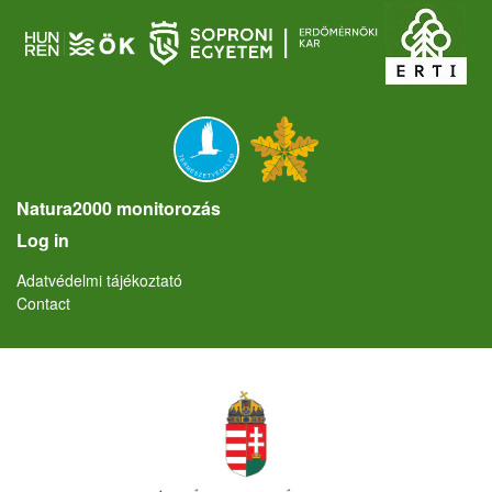
Natura2000 monitorozás
User account menu
Log in
Lábléc
Adatvédelmi tájékoztató
Contact