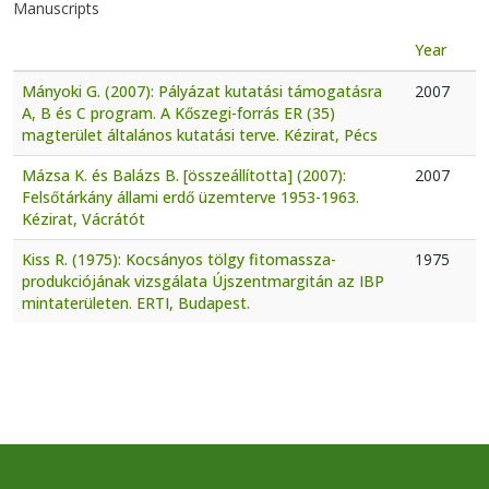
Manuscripts
Year
Mányoki G. (2007): Pályázat kutatási támogatásra
2007
A, B és C program. A Kőszegi-forrás ER (35)
magterület általános kutatási terve. Kézirat, Pécs
Mázsa K. és Balázs B. [összeállította] (2007):
2007
Felsőtárkány állami erdő üzemterve 1953-1963.
Kézirat, Vácrátót
Kiss R. (1975): Kocsányos tölgy fitomassza-
1975
produkciójának vizsgálata Újszentmargitán az IBP
mintaterületen. ERTI, Budapest.