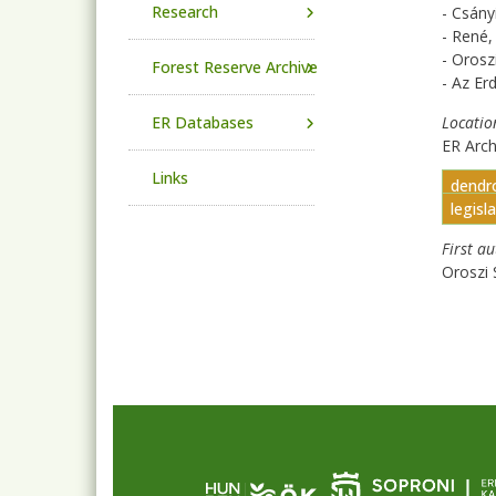
Research
- Csány
- René,
- Orosz
Forest Reserve Archive
- Az Er
ER Databases
Locatio
ER Arc
Links
dendro
legisl
First a
Oroszi 