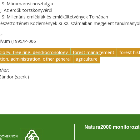
i S: Máramarosi nosztalgia
 J: Az erdők törzskönyvéről
i S: Millenáris emlékfák és emlékültetvények Tolnában
dészettörténeti Közlemények Xi-XX. számaiban megjelent tanulmányok 
n
hívum (1995/P-006
logy, tree ring, dendrocronology
forest management
forest his
ation, administration, other general
agriculture
uthor
Sándor (szerk.)
Natura2000 monitorozá