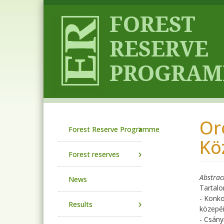
Skip to main content
Or
Main navigation
Forest Reserve Programme
Kö
Forest reserves
Abstrac
News
Tartalo
- Konko
Results
közepé
- Csány