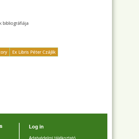
bibliográfiája
tory
Ex Libris Péter Czájlik
User account menu
s
Log in
Lábléc
Adatvédelmi tájékoztató