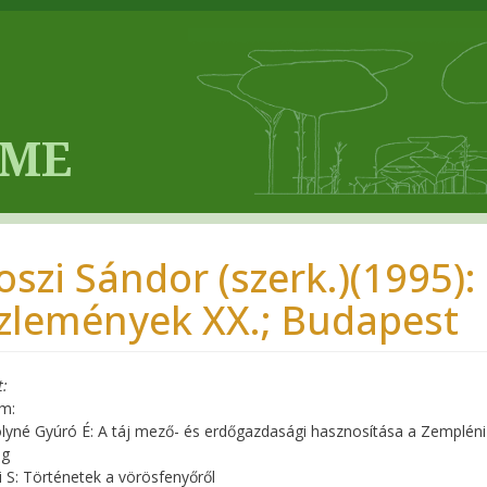
oszi Sándor (szerk.)(1995):
zlemények XX.; Budapest
t
m:
lyné Gyúró É: A táj mező- és erdőgazdasági hasznosítása a Zemplén
ig
i S: Történetek a vörösfenyőről