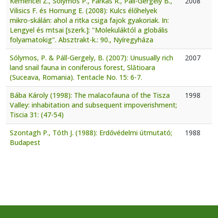
Kemencei Z., Sólymos P., Farkas R., Páll-Gergely B.,
2008
Vilisics F. és Hornung E. (2008): Kulcs élőhelyek
mikro-skálán: ahol a ritka csiga fajok gyakoriak. In:
Lengyel és mtsai [szerk.]: "Molekuláktól a globális
folyamatokig". Absztrakt-k.: 90., Nyíregyháza
Sólymos, P. & Páll-Gergely, B. (2007): Unusually rich
2007
land snail fauna in coniferous forest, Slătioara
(Suceava, Romania). Tentacle No. 15: 6-7.
Bába Károly (1998): The malacofauna of the Tisza
1998
Valley: inhabitation and subsequent impoverishment;
Tiscia 31: (47-54)
Szontagh P., Tóth J. (1988): Erdővédelmi útmutató;
1988
Budapest