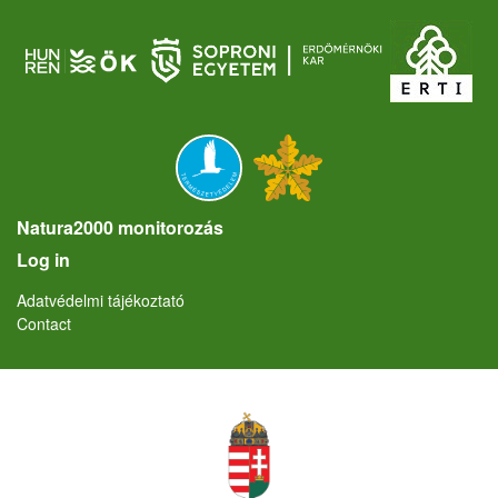
Natura2000 monitorozás
User account menu
Log in
Lábléc
Adatvédelmi tájékoztató
Contact