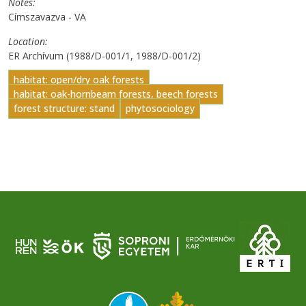
Notes
Címszavazva - VA
Location
ER Archívum (1988/D-001/1, 1988/D-001/2)
habitat: open/dry oak forests
habitat: oak-hornbeam forests, beech forests
forest structure: stand
phytosociology