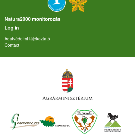
Natura2000 monitorozás
User account menu
Log in
Lábléc
Adatvédelmi tájékoztató
Contact