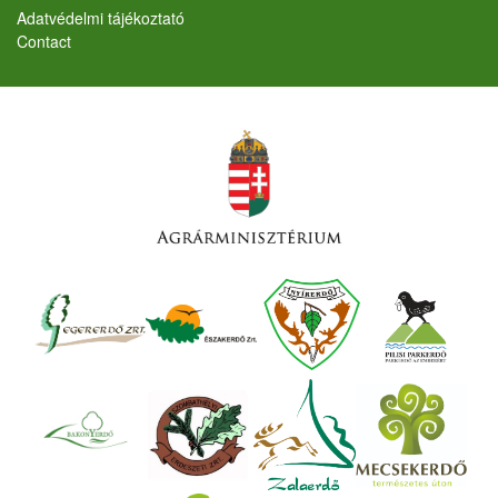
Lábléc
Adatvédelmi tájékoztató
Contact