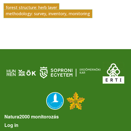
forest structure: herb layer
methodology: survey, inventory, monitoring
Natura2000 monitorozás
User account menu
Log in