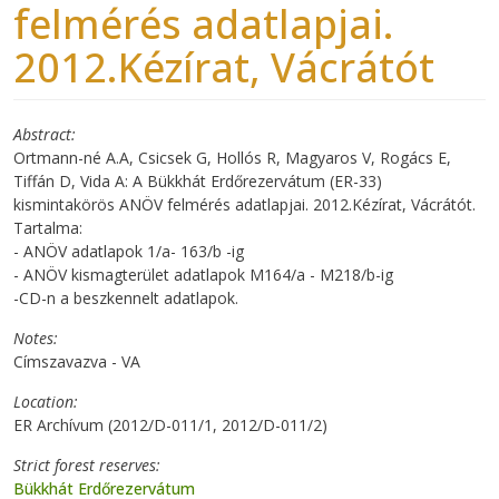
felmérés adatlapjai.
2012.Kézírat, Vácrátót
Abstract
Ortmann-né A.A, Csicsek G, Hollós R, Magyaros V, Rogács E,
Tiffán D, Vida A: A Bükkhát Erdőrezervátum (ER-33)
kismintakörös ANÖV felmérés adatlapjai. 2012.Kézírat, Vácrátót.
Tartalma:
- ANÖV adatlapok 1/a- 163/b -ig
- ANÖV kismagterület adatlapok M164/a - M218/b-ig
-CD-n a beszkennelt adatlapok.
Notes
Címszavazva - VA
Location
ER Archívum (2012/D-011/1, 2012/D-011/2)
Strict forest reserves
Bükkhát Erdőrezervátum