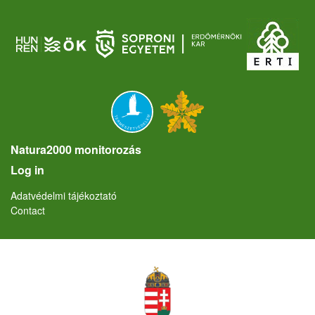
Natura2000 monitorozás
User account menu
Log in
Lábléc
Adatvédelmi tájékoztató
Contact