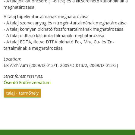
- A talajok kationcsere (T-érték) és a kicserélhető kationoknak a
meghatározása
A talaj tápelemtartalmának meghatározása:
- A talaj szervesanyag és nitrogén-tartalmának meghatározása
- A talaj könnyen oldható foszfortartalmának meghatározása
- A talaj oldható káliumtartalmának meghatározása
- A talaj EDTA, illetve DTPA oldható Fe-, Mn-, Cu- és Zn-
tartalmának a meghatározása
Location
ER Archívum (2009/D-013/1, 2009/D-013/2, 2009/D-013/3)
Strict forest reserves
Őserdő Erdőrezervátum
talaj - termőhely