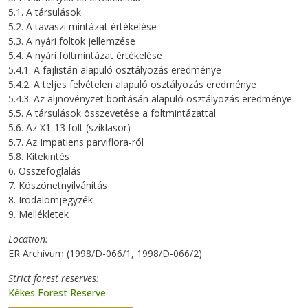
5.1. A társulások
5.2. A tavaszi mintázat értékelése
5.3. A nyári foltok jellemzése
5.4. A nyári foltmintázat értékelése
5.4.1. A fajlistán alapuló osztályozás eredménye
5.4.2. A teljes felvételen alapuló osztályozás eredménye
5.4.3. Az aljnövényzet borításán alapuló osztályozás eredménye
5.5. A társulások összevetése a foltmintázattal
5.6. Az X1-13 folt (sziklasor)
5.7. Az Impatiens parviflora-ról
5.8. Kitekintés
6. Összefoglalás
7. Köszönetnyilvánítás
8. Irodalomjegyzék
9. Mellékletek
Location
ER Archívum (1998/D-066/1, 1998/D-066/2)
Strict forest reserves
Kékes Forest Reserve