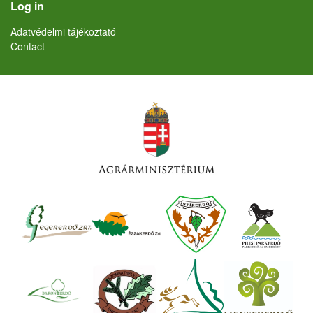
User account menu
Log in
Lábléc
Adatvédelmi tájékoztató
Contact