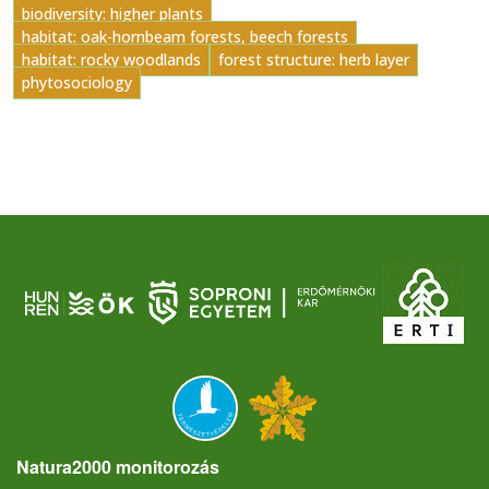
biodiversity: higher plants
habitat: oak-hornbeam forests, beech forests
habitat: rocky woodlands
forest structure: herb layer
phytosociology
Natura2000 monitorozás