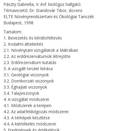
Pászty Gabriella, V. évf. biológus hallgató
Témavezető: Dr. Standovár Tibor, docens
ELTE Növényrendszertani és Ökológiai Tanszék
Budapest, 1998
Tartalom:
1. Bevezetés és kérdésfeltevés
2. Irodalmi áttekintés
2.1. Növénytani vizsgálatok a Mátrában
2.2. Az erdőrezervátumok létrejötte
2.3. Erdőrezervátum kutatás
3. A vizsgált terület leírása
3.1. Geológiai viszonyok
3.2. Domborzati viszonyok
3.3. Éghajlati viszonyok
3.4. Talajviszonyok
4. A vizsgálat módszerei
4.1. Módszerek a terepen
4.2. Az adatfeldolgozás módszerei
4.3. A térképek készítése
4.4. A kiértékelés módszerei
5. Eredmények és értékelésük