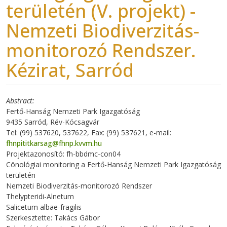
területén (V. projekt) -
Nemzeti Biodiverzitás-
monitorozó Rendszer.
Kézirat, Sarród
Abstract
Fertő-Hanság Nemzeti Park Igazgatóság
9435 Sarród, Rév-Kócsagvár
Tel: (99) 537620, 537622, Fax: (99) 537621, e-mail:
fhnpititkarsag@fhnp.kvvm.hu
Projektazonosító: fh-bbdmc-con04
Cönológiai monitoring a Fertő-Hanság Nemzeti Park Igazgatóság
területén
Nemzeti Biodiverzitás-monitorozó Rendszer
Thelypteridi-Alnetum
Salicetum albae-fragilis
Szerkesztette: Takács Gábor