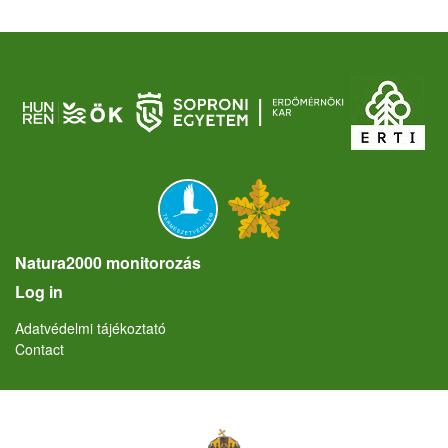
Natura2000 monitorozás
User account menu
Log in
Lábléc
Adatvédelmi tájékoztató
Contact