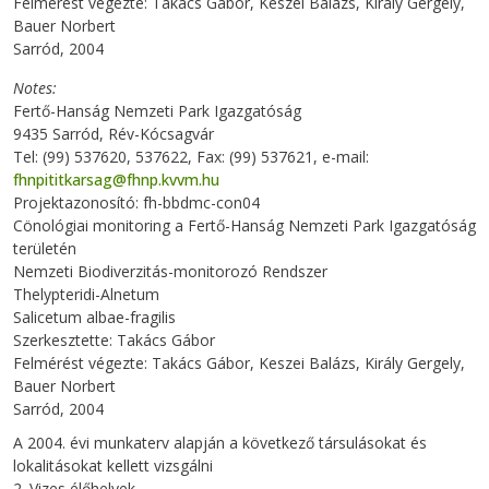
Felmérést végezte: Takács Gábor, Keszei Balázs, Király Gergely,
Bauer Norbert
Sarród, 2004
Notes
Fertő-Hanság Nemzeti Park Igazgatóság
9435 Sarród, Rév-Kócsagvár
Tel: (99) 537620, 537622, Fax: (99) 537621, e-mail:
fhnpititkarsag@fhnp.kvvm.hu
Projektazonosító: fh-bbdmc-con04
Cönológiai monitoring a Fertő-Hanság Nemzeti Park Igazgatóság
területén
Nemzeti Biodiverzitás-monitorozó Rendszer
Thelypteridi-Alnetum
Salicetum albae-fragilis
Szerkesztette: Takács Gábor
Felmérést végezte: Takács Gábor, Keszei Balázs, Király Gergely,
Bauer Norbert
Sarród, 2004
A 2004. évi munkaterv alapján a következő társulásokat és
lokalitásokat kellett vizsgálni
2. Vizes élőhelyek