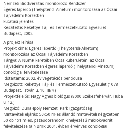
Nemzeti Biodiverzitás-monitorozó Rendszer
Égeres láperdő (Thelypteridi-Alnetum) monitorozása az Ócsai
Tájvédelmi Körzetben
kutatási jelentés
Készítette: Rekettye Táj- és Természetkutató Egyesület
Budapest, 2002
A projekt leírása
Projekt címe: Égeres láperdő (Thelypteridi-Alnetum)
monitorozása az Ócsai Tájvédelmi Körzetben
Tárgya: A NBmR keretében Ócsa külterületén, az Ócsai
Tájvédelmi Körzetben égeres láperdő (Thelypteridi-Alnetum)
cönológiai felvételezése
Időtartama: 2002. év vegetációs periódusa
Megbízott: Rekettye Táj- és Természetkutató Egyesület (1078
Budapest, István u. 10. III/4.)
Projektfelelős: Nagy Ágnes biológus (8000 Székesfehérvár, Huba
u. 12.)
Megbízó: Duna-Ipoly Nemzeti Park Igazgatóság
Mintavételi eljárás: 50x50 m-es állandó mintavételi négyzetben
50 db 1x1 m-es, pszeudorandom kihelyezésű mikrokvadrát
felvételezése (a NBmR 2001. évben érvényes cönológiai