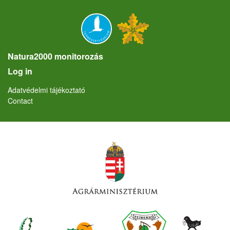
Natura2000 monitorozás
User account menu
Log in
Lábléc
Adatvédelmi tájékoztató
Contact