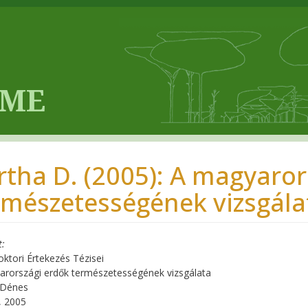
rtha D. (2005): A magyaror
rmészetességének vizsgálat
t
tori Értekezés Tézisei
rországi erdők természetességének vizsgálata
 Dénes
, 2005