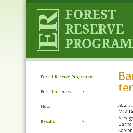
Skip to main content
Ba
Main navigation
Forest Reserve Programme
te
Forest reserves
Abstrac
News
MTA Dok
A magya
Results
Bartha
Sopron