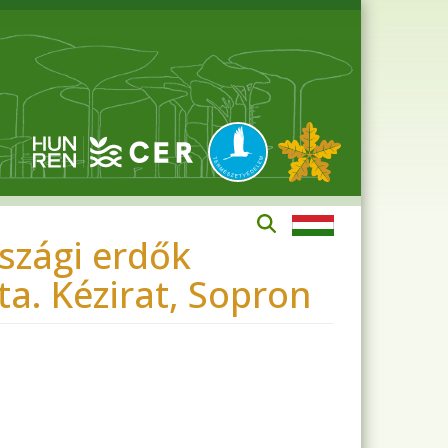
szági erdők
a. Kézirat, Sopron