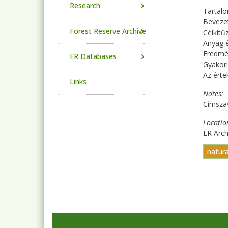
Research
Tartalo
Beveze
Forest Reserve Archive
Célkitű
Anyag 
Eredmé
ER Databases
Gyakorl
Az érte
Links
Notes
Címsza
Locatio
ER Arc
natura