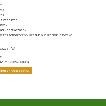
m:
tés
zés
és módszer
nyek
ati vonatkozások
kezés témaköréből készült publikációk jegyzéke
vazva - VA
n
hívum (2005/D-008)
lness - degradation