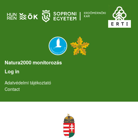
Natura2000 monitorozás
User account menu
Log in
Lábléc
Adatvédelmi tájékoztató
Contact