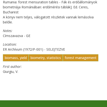
Rumania: forest mensuration tables - Fák és erdőállományok
biometriája Romániában: erdőmérési táblák]. Ed. Ceres,
Bucharest
A könyv nem teljes, válogatott részletek vannak lemásolva
belőle.
Notes
Címszavazva - GE
Location
ER Archívum (1972/P-001) - SELEJTEZVE
biomass, yield
biometry, statistics
forest management
First author
Giurgiu, V.