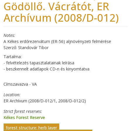
Gödöllő. Vácrátót, ER
Archívum (2008/D-012)
Notes
A Kékes erdőrezervátum (ER-56) aljnövényzeti felmérése
Szerző: Standovár Tibor
Tartalma:
- felvételezés tapasztalatainak leírása
- beszkennelt adatlapok CD-n és kinyomtatva
Címszavazva - VA
Location
ER Archívum (2008/D-012/1, 2008/D-012/2)
Strict forest reserves
Kékes Forest Reserve
forest structure: herb layer