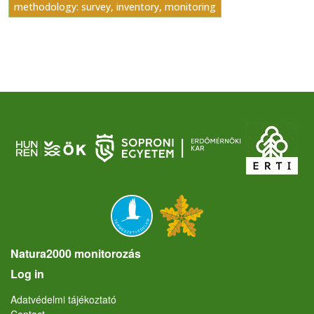
methodology: survey, inventory, monitoring
Natura2000 monitorozás
User account menu
Log in
Lábléc
Adatvédelmi tájékoztató