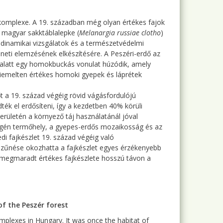
komplexe. A 19. században még olyan értékes fajok
a magyar sakktáblalepke (
Melanargia russiae clotho
)
ódinamikai vizsgálatok és a természetvédelmi
neti elemzésének elkészítésére. A Peszéri-erdő az
ő alatt egy homokbuckás vonulat húzódik, amely
 kiemelten értékes homoki gyepek és láprétek
t a 19. század végéig rövid vágásfordulójú
ék el erdősíteni, így a kezdetben 40% körüli
ületén a környező táj használatánál jóval
ogén termőhely, a gyepes-erdős mozaikosság és az
i fajkészlet 19. század végéig való
gszűnése okozhatta a fajkészlet egyes érzékenyebb
ig megmaradt értékes fajkészlete hosszú távon a
of the Peszér forest
mplexes in Hungary. It was once the habitat of