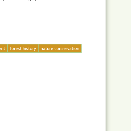
ent
forest history
nature conservation