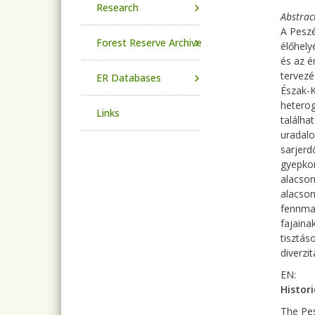
Research
Abstrac
A Peszé
Forest Reserve Archive
élőhely
és az é
tervezé
ER Databases
Észak-K
heterog
Links
találha
uradalo
sarjerd
gyepkom
alacson
alacson
fennmar
fajaina
tisztás
diverzi
EN:
Histori
The Pes