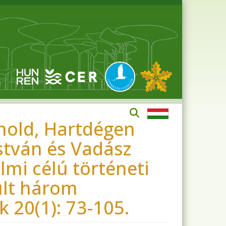
rnold, Hartdégen
István és Vadász
mi célú történeti
últ három
 20(1): 73-105.