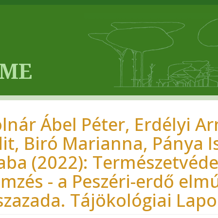
lnár Ábel Péter, Erdélyi A
dit, Biró Marianna, Pánya 
aba (2022): Természetvédel
emzés - a Peszéri-erdő elm
szazada. Tájökológiai Lapok