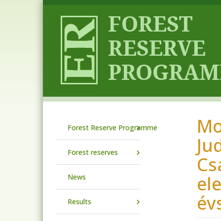
Skip to main content
Mo
Main navigation
Forest Reserve Programme
Ju
Forest reserves
Cs
el
News
év
Results