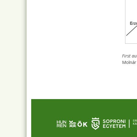
First a
Molnár 