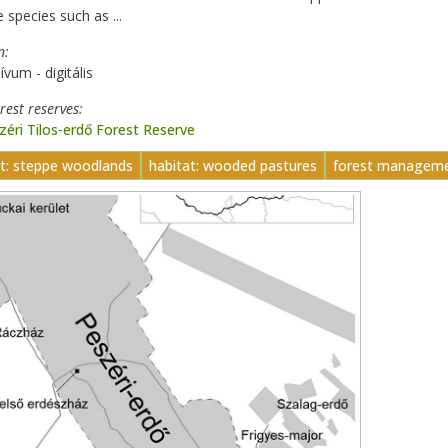
 species such as ...
n
ívum - digitális
orest reserves
éri Tilos-erdő Forest Reserve
at: steppe woodlands
habitat: wooded pastures
forest managem