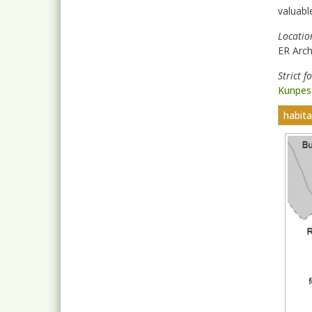
valuable
Locatio
ER Arch
Strict f
Kunpesz
habit