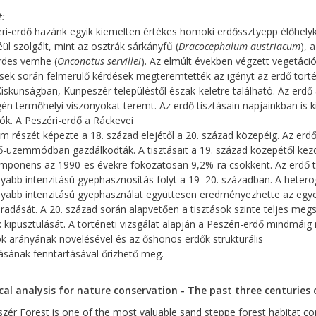
t
ri-erdő hazánk egyik kiemelten értékes homoki erdőssztyepp élőhely
éül szolgált, mint az osztrák sárkányfű (
Dracocephalum austriacum
), 
rdes vemhe (
Onconotus servillei
). Az elmúlt években végzett vegetáci
sek során felmerülő kérdések megteremtették az igényt az erdő törté
iskunságban, Kunpeszér településtől észak-keletre található. Az erd
én termőhelyi viszonyokat teremt. Az erdő tisztásain napjainkban is
tók. A Peszéri-erdő a Ráckevei
m részét képezte a 18. század elejétől a 20. század közepéig. Az erdő
ő-üzemmódban gazdálkodták. A tisztásait a 19. század közepétől kezdt
ponens az 1990-es évekre fokozatosan 9,2%-ra csökkent. Az erdő ter
yabb intenzitású gyephasznosítás folyt a 19–20. században. A heter
yabb intenzitású gyephasználat együttesen eredményezhette az egyed
adását. A 20. század során alapvetően a tisztások szinte teljes me
k kipusztulását. A történeti vizsgálat alapján a Peszéri-erdő mindmá
ok arányának növelésével és az őshonos erdők strukturális
tásának fenntartásával őrizhető meg.
cal analysis for nature conservation - The past three centuries 
zér Forest is one of the most valuable sand steppe forest habitat co