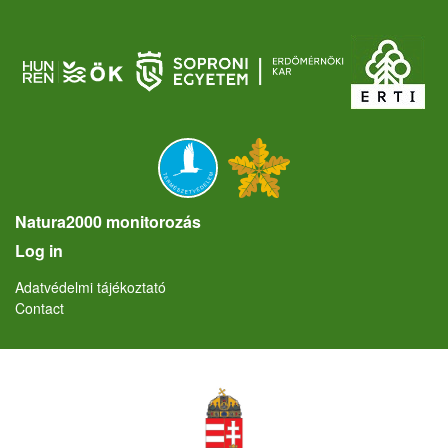
Natura2000 monitorozás
User account menu
Log in
Lábléc
Adatvédelmi tájékoztató
Contact