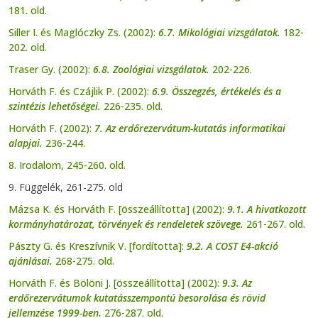
181. old.
Siller I. és Maglóczky Zs. (2002):
6.7. Mikológiai vizsgálatok.
182-
202. old.
Traser Gy. (2002):
6.8. Zoológiai vizsgálatok.
202-226.
Horváth F. és Czájlik P. (2002):
6.9. Összegzés, értékelés és a
szintézis lehetőségei.
226-235. old.
Horváth F. (2002):
7. Az erdőrezervátum-kutatás informatikai
alapjai.
236-244.
8. Irodalom, 245-260. old.
9. Függelék, 261-275. old
Mázsa K. és Horváth F. [összeállította] (2002):
9.1. A hivatkozott
kormányhatározat, törvények és rendeletek szövege.
261-267. old.
Pászty G. és Kreszívnik V. [fordította]:
9.2. A COST E4-akció
ajánlásai.
268-275. old.
Horváth F. és Bölöni J. [összeállította] (2002):
9.3. Az
erdőrezervátumok kutatásszempontú besorolása és rövid
jellemzése 1999-ben.
276-287. old.