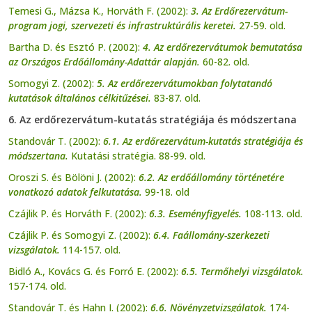
Temesi G., Mázsa K., Horváth F. (2002):
3. Az Erdőrezervátum-
program jogi, szervezeti és infrastruktúrális keretei.
27-59. old.
Bartha D. és Esztó P. (2002):
4. Az erdőrezervátumok bemutatása
az Országos Erdőállomány-Adattár alapján
.
60-82. old.
Somogyi Z. (2002):
5. Az erdőrezervátumokban folytatandó
kutatások általános célkitűzései.
83-87. old.
6. Az erdőrezervátum-kutatás stratégiája és módszertana
Standovár T. (2002):
6.1. Az erdőrezervátum-kutatás stratégiája és
módszertana.
Kutatási stratégia. 88-99. old.
Oroszi S. és Bölöni J. (2002):
6.2. Az erdőállomány történetére
vonatkozó adatok felkutatása.
99-18. old
Czájlik P. és Horváth F. (2002):
6.3. Eseményfigyelés.
108-113. old.
Czájlik P. és Somogyi Z. (2002):
6.4. Faállomány-szerkezeti
vizsgálatok.
114-157. old.
Bidló A., Kovács G. és Forró E. (2002):
6.5. Termőhelyi vizsgálatok.
157-174. old.
Standovár T. és Hahn I. (2002):
6.6. Növényzetvizsgálatok.
174-