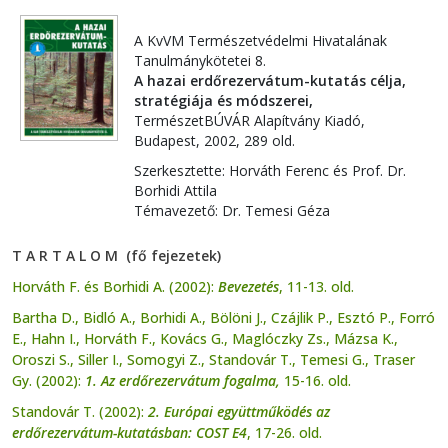
A KvVM Természetvédelmi Hivatalának
Tanulmánykötetei 8.
A hazai erdőrezervátum-kutatás célja,
stratégiája és módszerei,
TermészetBÚVÁR Alapítvány Kiadó,
Budapest, 2002, 289 old.
Szerkesztette: Horváth Ferenc és Prof. Dr.
Borhidi Attila
Témavezető: Dr. Temesi Géza
T A R T A L O M (fő fejezetek)
Horváth F. és Borhidi A. (2002):
Bevezetés
, 11-13. old.
Bartha D., Bidló A., Borhidi A., Bölöni J., Czájlik P., Esztó P., Forró
E., Hahn I., Horváth F., Kovács G., Maglóczky Zs., Mázsa K.,
Oroszi S., Siller I., Somogyi Z., Standovár T., Temesi G., Traser
Gy. (2002):
1. Az erdőrezervátum fogalma,
15-16. old.
Standovár T. (2002):
2. Európai együttműködés az
erdőrezervátum-kutatásban: COST E4
, 17-26. old.