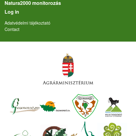
Natura2000 monitorozás
User account menu
Log in
Lábléc
Adatvédelmi tájékoztató
Contact