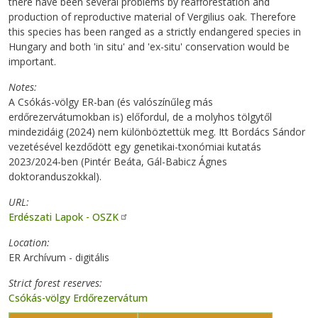
there have been several problems by reafforestation and
production of reproductive material of Vergilius oak. Therefore
this species has been ranged as a strictly endangered species in
Hungary and both 'in situ' and 'ex-situ' conservation would be
important.
Notes
A Csókás-völgy ER-ban (és valószínűleg más
erdőrezervátumokban is) előfordul, de a molyhos tölgytől
mindezidáig (2024) nem különböztettük meg. Itt Bordács Sándor
vezetésével kezdődött egy genetikai-txonómiai kutatás
2023/2024-ben (Pintér Beáta, Gál-Babicz Ágnes
doktoranduszokkal).
URL
Erdészati Lapok - OSZK
Location
ER Archívum - digitális
Strict forest reserves
Csókás-völgy Erdőrezervátum