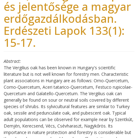
és jelentősége a magyar
erdőgazdálkodásban.
Erdészeti Lapok 133(1):
15-17.
Abstract
The Vergilius oak has been known in Hungary's scientific
literature but is not well known for forestry men. Characteristic
plant associations in Hungary are as follows: Orno-Quercetum,
Corno-Quercetum, Aceri tatarico-Quercetum, Festuco rupicolae-
Quercetum and Galatello-Quercetum. The Vergilius oak can
generally be found on sour or neutral soils covered by different
species of shrubs. Its sylvicultural features are similar to Turkey
oak, sessile and pedunculate oak, and pubescent oak. Typical
adult populations can be observed for example near by Szentkút,
Demjén, Kerecsend, Vécs, Csévharaszt, Nagykőrös. Its
importance in nature protection and forestry is considerable but