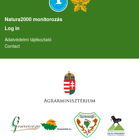
Natura2000 monitorozás
User account menu
Log in
Lábléc
Adatvédelmi tájékoztató
Contact