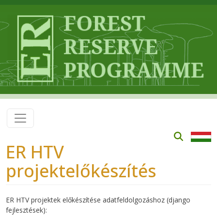
Skip to main content
ER HTV
projektelőkészítés
ER HTV projektek előkészítése adatfeldolgozáshoz (django
fejlesztések):