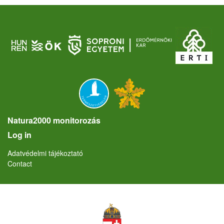
Natura2000 monitorozás
User account menu
Log in
Lábléc
Adatvédelmi tájékoztató
Contact