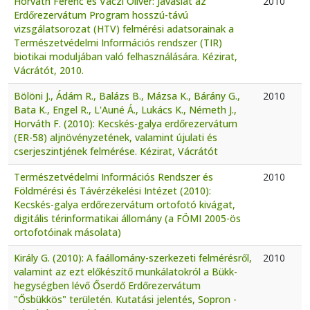
Horváth Ferenc és Váczi Olivér: Javaslat az
2010
Erdőrezervátum Program hosszú-távú
vizsgálatsorozat (HTV) felmérési adatsorainak a
Természetvédelmi Információs rendszer (TIR)
biotikai moduljában való felhasználására. Kézirat,
Vácrátót, 2010.
Bölöni J., Ádám R., Balázs B., Mázsa K., Bárány G.,
2010
Bata K., Engel R., L'Auné Á., Lukács K., Németh J.,
Horváth F. (2010): Kecskés-galya erdőrezervátum
(ER-58) aljnövényzetének, valamint újulati és
cserjeszintjének felmérése. Kézirat, Vácrátót
Természetvédelmi Információs Rendszer és
2010
Földmérési és Távérzékelési Intézet (2010):
Kecskés-galya erdőrezervátum ortofotó kivágat,
digitális térinformatikai állomány (a FÖMI 2005-ös
ortofotóinak másolata)
Király G. (2010): A faállomány-szerkezeti felmérésről,
2010
valamint az ezt előkészítő munkálatokról a Bükk-
hegységben lévő Őserdő Erdőrezervátum
"Ősbükkös" területén. Kutatási jelentés, Sopron -