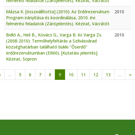
felmérési feladatok (Zárójelentés). Kézirat, Vácrátót
Mázsa K. [összeállította] (2010): Az Erdőrezervátum
2010
Program irányítása és koordinálása, 2010. évi
felmérési feladatok (Zárójelentés). Kézirat, Vácrátót
Bidló A., Heil B., Kovács G., Varga B. és Varga Zs.
2010
(2008-2010): Termőhelyfeltárás a Szilvásvárad
községhatárban található bükki "Őserdő"
erdőrezervátumban (ER60). [Kutatási jelentés].
Kézirat, Sopron
Oldalszámozás
Előző oldal
K
‹
…
5
6
7
8
9
10
11
12
13
…
››
oldal