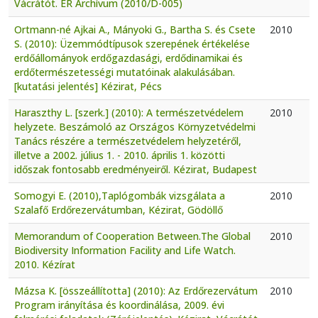
Vácrátót. ER Archívum (2010/D-005)
Ortmann-né Ajkai A., Mányoki G., Bartha S. és Csete
2010
S. (2010): Üzemmódtípusok szerepének értékelése
erdőállományok erdőgazdasági, erdődinamikai és
erdőtermészetességi mutatóinak alakulásában.
[kutatási jelentés] Kézirat, Pécs
Haraszthy L. [szerk.] (2010): A természetvédelem
2010
helyzete. Beszámoló az Országos Környzetvédelmi
Tanács részére a természetvédelem helyzetéről,
illetve a 2002. július 1. - 2010. április 1. közötti
időszak fontosabb eredményeiről. Kézirat, Budapest
Somogyi E. (2010),Taplógombák vizsgálata a
2010
Szalafő Erdőrezervátumban, Kézirat, Gödöllő
Memorandum of Cooperation Between.The Global
2010
Biodiversity Information Facility and Life Watch.
2010. Kézírat
Mázsa K. [összeállította] (2010): Az Erdőrezervátum
2010
Program irányítása és koordinálása, 2009. évi