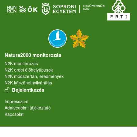
Natura2000 monitorozás
N2K monitorozás
N2K erdei élőhelytípusok
N2K módszertan, eredmények
N2K köszönetnyilvánítás
User account menu
Bejelentkezés
Lábléc
Impresszum
Adatvédelmi tájékoztató
Kapcsolat