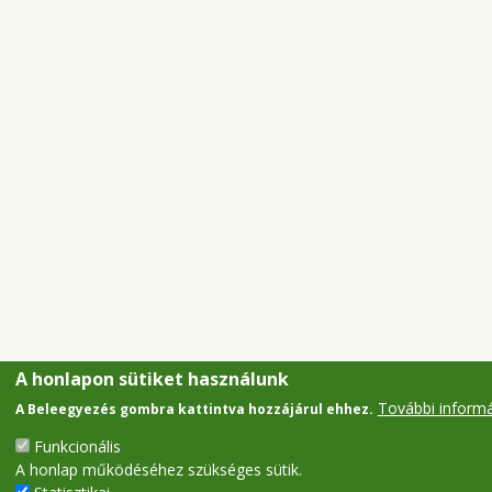
A honlapon sütiket használunk
További inform
A Beleegyezés gombra kattintva hozzájárul ehhez.
Funkcionális
A honlap működéséhez szükséges sütik.