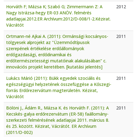
Horváth F; Mázsa K; Szabó G; Zimmermann Z: A
2012
Nagy Istrázsa-hegy ER-03 ANÖV. felmérés
adatlapjai.2012.ER Archívum:2012/D-008/1-2.Kézirat.
Vácrátót
Ortmann-né Ajkai A. (2011): Ormánsági kocsányos-
2011
tölgyesek alprojekt az "Üzemmódtípusok
szerepének értékelése erdőállományok
erdőgazdasági, erdődinamikai és
erdőtermészetességi mutatóinak alakulásában" c.
innovációs projekt keretében. [kutatási jelentés]
Lukács Márió (2011): Bükk egyedek szociális és
2011
egészségügyi helyzetének összefüggése a Kőszegi-
forrás Erdőrezervátum magterületén. Kézirat,
Vácrátót
Bölöni J., Ádám R., Mázsa K. és Horváth F. (2011): A
2011
Kecskés-galya erdőrezervátum (ER-58) faállomány-
szerkezeti felmérésének adatlapjai 2011. március 8.
és 25. között. Kézirat, Vácrátót. ER Archívum
(2011/D-002)