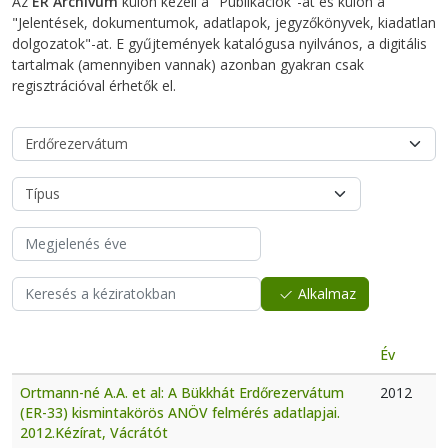
Az
ER Archívum
külön kezeli a "Publikációk"-at és külön a
"Jelentések, dokumentumok, adatlapok, jegyzőkönyvek, kiadatlan
dolgozatok"-at. E gyűjtemények katalógusa nyilvános, a digitális
tartalmak (amennyiben vannak) azonban gyakran csak
regisztrációval érhetők el.
Alkalmaz
Év
Ortmann-né A.A. et al: A Bükkhát Erdőrezervátum
2012
(ER-33) kismintakörös ANÖV felmérés adatlapjai.
2012.Kézírat, Vácrátót