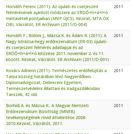
Horváth Ferenc (2011): Az újulati és cserjeszint
2011
felmérésének ajánlott módszere az ERDŐ+h+á+l+ó
mintavételi pontjaiban (MVP ÚJCS). Kézirat, MTA ÖK
ÖBI, Vácrátót, ER Archivum (2011/D-004)
Horváth F., Bölöni J., Mázsa K. és Ádám R. (2011): A
2011
Nagy Istrázsa-hegy erdőrezervátum (ER-03) újulati-
és cserjeszint felmérés adatlapjai és az
ERDŐ+h+á+l+ó kitűzése 2011. november 2. és 11.
között. Kézirat, Vácrátót. ER Archívum (2011/D-001)
Kovács Adrienn (2011): Természetes erdőfelújítás a
2011
Tarpa község határában lévő Nagyerdőben.
Diplomadolgozat, Debreceni Egyetem,
Természetvédelmi Állattani és Vadgazdálkodási
Tanszék, 42 old.
Borhidi A. és Mázsa K.: A Magyar Nemzeti
2011
Erdőrezervátum Bizottság (MNEB)
tevékenységének rövid áttekintése 2008-
2010.Kézirat, Vácrátót, 2011.