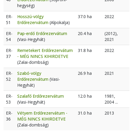
hegység)
ER-
Hosszú-völgy
37.0 ha
2022
51
Erdőrezervátum
(Alpokalja)
ER-
Pap-erdő Erdőrezervátum
20.4 ha
(2012),
54
(Vasi-Hegyhát)
2021
ER-
Remetekert Erdőrezervátum
31.8 ha
2022
37
- MÉG NINCS KIHIRDETVE
(Zalai-dombság)
ER-
Szabó-völgy
26.9 ha
2021
52
Erdőrezervátum
(Vasi-
Hegyhát)
ER-
Szalafő Erdőrezervátum
12.0 ha
1981,
53
(Vasi-Hegyhát)
2004 ...
ER-
Vétyem Erdőrezervátum -
31.0 ha
2013
36
MÉG NINCS KIHIRDETVE
(Zalai-dombság)