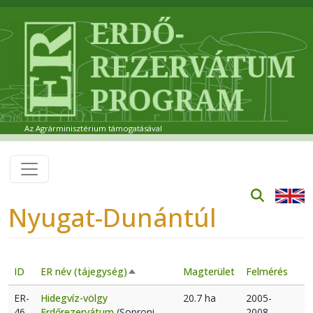
Ugrás a tartalomra
Az Agrárminisztérium támogatásával
Nyugat-Dunántúl
ID
ER név (tájegység)
Magterület
Felmérés
Csökkenő rendezés
ER-
Hidegvíz-völgy
20.7 ha
2005-
46
Erdőrezervátum
(Soproni-
2008