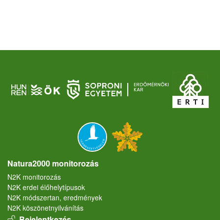
Natura2000 monitorozás
N2K monitorozás
N2K erdei élőhelytípusok
N2K módszertan, eredmények
N2K köszönetnyilvánítás
User account menu
Bejelentkezés