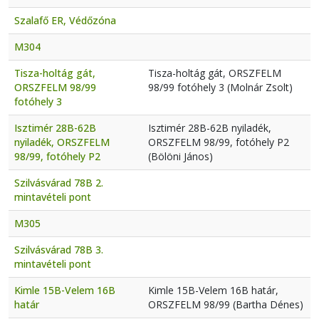
Szalafő ER, Védőzóna
M304
Tisza-holtág gát,
Tisza-holtág gát, ORSZFELM
ORSZFELM 98/99
98/99 fotóhely 3 (Molnár Zsolt)
fotóhely 3
Isztimér 28B-62B
Isztimér 28B-62B nyiladék,
nyiladék, ORSZFELM
ORSZFELM 98/99, fotóhely P2
98/99, fotóhely P2
(Bölöni János)
Szilvásvárad 78B 2.
mintavételi pont
M305
Szilvásvárad 78B 3.
mintavételi pont
Kimle 15B-Velem 16B
Kimle 15B-Velem 16B határ,
határ
ORSZFELM 98/99 (Bartha Dénes)