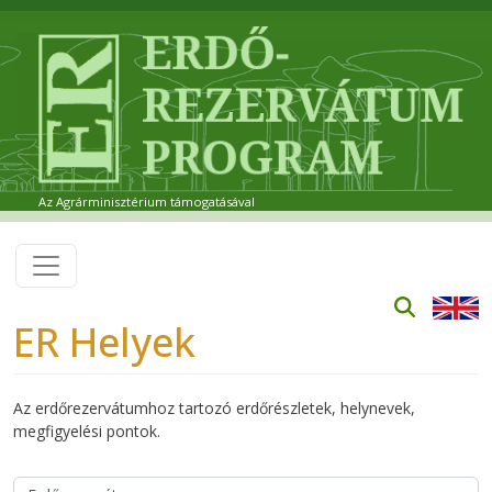
Ugrás a tartalomra
Az Agrárminisztérium támogatásával
ER Helyek
Az erdőrezervátumhoz tartozó erdőrészletek, helynevek,
megfigyelési pontok.