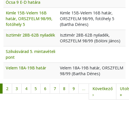
Ócsa 9 E-D határa
Kimle 15B-Velem 16B
Kimle 15B-Velem 16B határ,
határ, ORSZFELM 98/99,
ORSZFELM 98/99, fotóhely 5
fotóhely 5
(Bartha Dénes)
Isztimér 28B-62B nyiladék
Isztimér 28B-62B nyiladék,
ORSZFELM 98/99 (Bölöni János)
Szilvásvárad 5. mintavételi
pont
Velem 18A-19B határ
Velem 18A-19B határ, ORSZFELM
98/99 (Bartha Dénes)
Oldalszámozás
2
3
4
5
6
7
8
9
…
Következő
Utol
Következő oldal
Uto
›
»