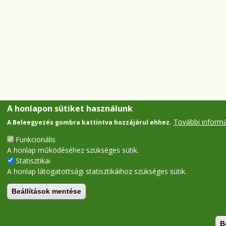
A honlapon sütiket használunk
További inform
A Beleegyezés gombra kattintva hozzájárul ehhez.
Funkcionális
A honlap működéséhez szükséges sütik.
Statisztikai
A honlap látogatottsági statisztikáihoz szükséges sütik.
Beállítások mentése
B