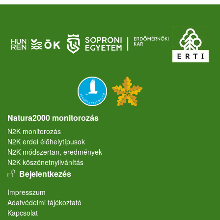
Natura2000 monitorozás
N2K monitorozás
N2K erdei élőhelytípusok
N2K módszertan, eredmények
N2K köszönetnyilvánítás
User account menu
Bejelentkezés
Lábléc
Impresszum
Adatvédelmi tájékoztató
Kapcsolat