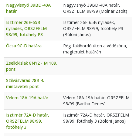
Nagyvisnyó 39BD-40A
Nagyvisnyó 39BD-40A határ,
határ
ORSZFELM 98/99 (Molnár Zsolt)
Isztimér 26E-65B
Isztimér 26E-65B nyiladék,
nyiladék, ORSZFELM
ORSZFELM 98/99, fotóhely P3
98/99, fotóhely P3
(Bölöni János)
Ócsa 9C-D határa
Régi fakihordó úton a védőzóna,
magterület határán
Zselickislak 8NY2 - M 109.
pont
Szilvásvárad 78B 4.
mintavételi pont
Velem 18A-19A határ
Velem 18A-19A határ, ORSZFELM
98/99 (Bartha Dénes)
Isztimér 72A-D határ,
Isztimér 72A-D határ, ORSZFELM
ORSZFELM 98/99,
98/99, fotóhely 3 (Bölöni János)
fotóhely 3