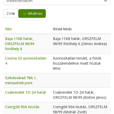
Alkalmaz
Név
Rövid leírás
Baja 116B határ,
Baja 116B határ, ORSZFELM
ORSZFELM 98/99
98/99 fotóhely 6 (Dénes Andrea)
fotóhely 6
Csorna 33 azonosítatlan-
Azonosítatlan terület, a fotók
4
hozzárendelése miatt hoztuk
létre.
Szilvásvárad 78A 1.
mintavételi pont
Csabrendek 1D-2H határ
Csabrendek 1D-2H határ,
ORSZFELM 98/99 (Bölöni János)
Csengőd 90A tisztás
Csengőd 90A tisztás, ORSZFELM
98/99 (Molnár Zsolt)