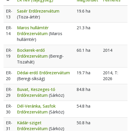
Csökkenő rendezés
ER-
Sasér Erdőrezervátum
19.6 ha
13
(Tisza-ártér)
ER-
Maros hullámtér
21.3 ha
14
Erdőrezervátum
(Maros
hullámtér)
ER-
Bockerek-erdő
60.1 ha
2014
19
Erdőrezervátum
(Beregi-
Tiszahát)
ER-
Dédai-erdő Erdőrezervátum
19.7 ha
2014, T:
20
(Beregi-síkság)
2026
ER-
Buvat, Keszeges-tó
84.8 ha
29
Erdőrezervátum
(Sárköz)
ER-
Dél-Veránka, Sasfok
54.8 ha
30
Erdőrezervátum
(Sárköz)
ER-
Kádár-sziget
50.8 ha
31
Erdőrezervátum
(Sárköz)