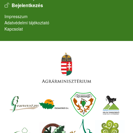
User account menu
Bejelentkezés
Lábléc
Impresszum
Adatvédelmi tájékoztató
Kapcsolat