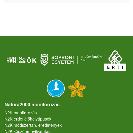
Natura2000 monitorozás
N2K monitorozás
N2K erdei élőhelytípusok
N2K módszertan, eredmények
N2K köszönetnyilvánítás