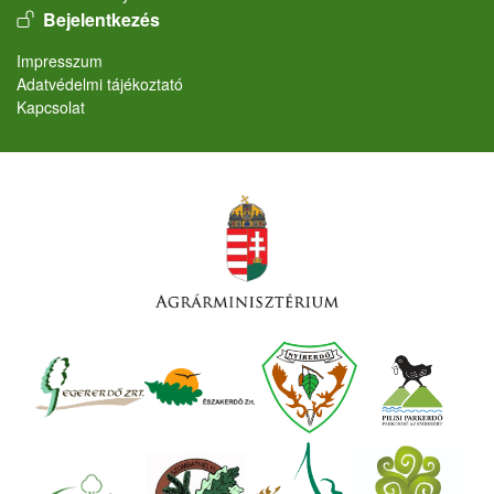
User account menu
Bejelentkezés
Lábléc
Impresszum
Adatvédelmi tájékoztató
Kapcsolat