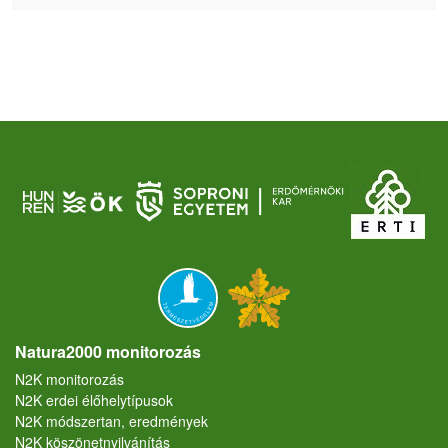
Natura2000 monitorozás
N2K monitorozás
N2K erdei élőhelytípusok
N2K módszertan, eredmények
N2K köszönetnyilvánítás