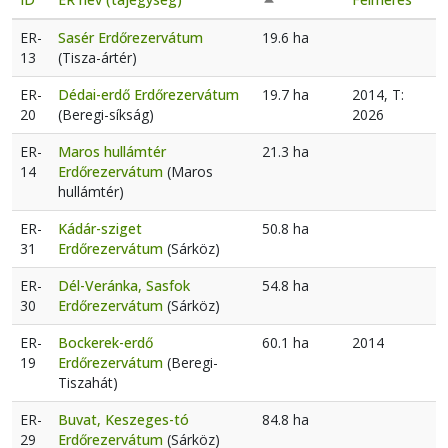
Csökkenő rendezés
ER-
Sasér Erdőrezervátum
19.6 ha
13
(Tisza-ártér)
ER-
Dédai-erdő Erdőrezervátum
19.7 ha
2014, T:
20
(Beregi-síkság)
2026
ER-
Maros hullámtér
21.3 ha
14
Erdőrezervátum
(Maros
hullámtér)
ER-
Kádár-sziget
50.8 ha
31
Erdőrezervátum
(Sárköz)
ER-
Dél-Veránka, Sasfok
54.8 ha
30
Erdőrezervátum
(Sárköz)
ER-
Bockerek-erdő
60.1 ha
2014
19
Erdőrezervátum
(Beregi-
Tiszahát)
ER-
Buvat, Keszeges-tó
84.8 ha
29
Erdőrezervátum
(Sárköz)