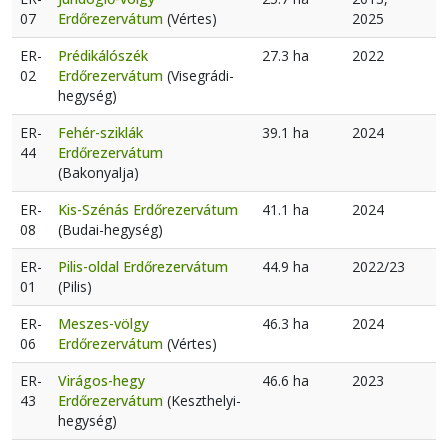
07
Erdőrezervátum
(Vértes)
2025
ER-
Prédikálószék
27.3 ha
2022
02
Erdőrezervátum
(Visegrádi-
hegység)
ER-
Fehér-sziklák
39.1 ha
2024
44
Erdőrezervátum
(Bakonyalja)
ER-
Kis-Szénás Erdőrezervátum
41.1 ha
2024
08
(Budai-hegység)
ER-
Pilis-oldal Erdőrezervátum
44.9 ha
2022/23
01
(Pilis)
ER-
Meszes-völgy
46.3 ha
2024
06
Erdőrezervátum
(Vértes)
ER-
Virágos-hegy
46.6 ha
2023
43
Erdőrezervátum
(Keszthelyi-
hegység)