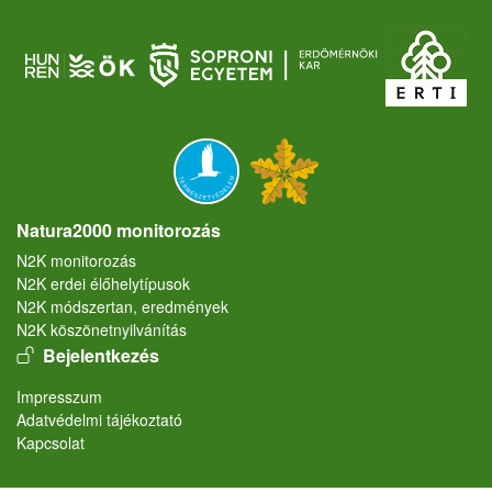
Natura2000 monitorozás
N2K monitorozás
N2K erdei élőhelytípusok
N2K módszertan, eredmények
N2K köszönetnyilvánítás
User account menu
Bejelentkezés
Lábléc
Impresszum
Adatvédelmi tájékoztató
Kapcsolat