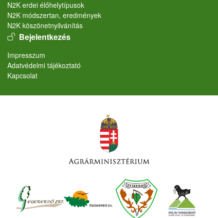
N2K erdei élőhelytípusok
N2K módszertan, eredmények
N2K köszönetnyilvánítás
User account menu
Bejelentkezés
Lábléc
Impresszum
Adatvédelmi tájékoztató
Kapcsolat