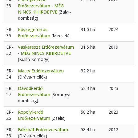
38
Erdőrezervátum - MÉG
NINCS KIHIRDETVE
(Zalai-
dombság)
ER-
Kőszegi-forrás
31.0 ha
2024
35
Erdőrezervátum
(Mecsek)
ER-
Vaskereszt Erdőrezervátum
31.5 ha
2019
32
- MÉG NINCS KIHIRDETVE
(Külső-Somogy)
ER-
Matty Erdőrezervátum
32.2 ha
34
(Dráva-mellék)
ER-
Dávodi-erdő
52.3 ha
2023
27
Erdőrezervátum
(Somogyi-
dombság)
ER-
Ropolyi-erdő
58.2 ha
2023
26
Erdőrezervátum
(Zselic)
ER-
Bükkhát Erdőrezervátum
58.4 ha
2012
33
(Dráva-mellék)