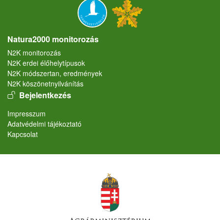
Natura2000 monitorozás
N2K monitorozás
N2K erdei élőhelytípusok
N2K módszertan, eredmények
N2K köszönetnyilvánítás
User account menu
Bejelentkezés
Lábléc
Impresszum
Adatvédelmi tájékoztató
Kapcsolat