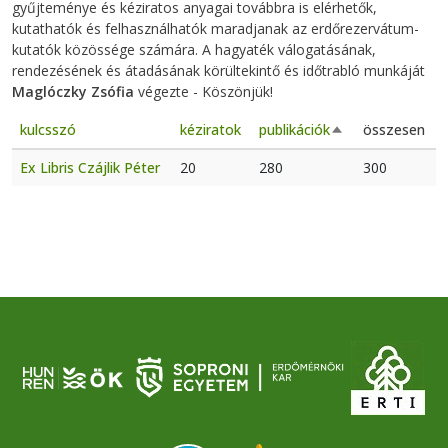
gyűjteménye és kéziratos anyagai továbbra is elérhetők,
kutathatók és felhasználhatók maradjanak az erdőrezervátum-
kutatók közössége számára. A hagyaték válogatásának,
rendezésének és átadásának körültekintő és időtrabló munkáját
Maglóczky Zsófia
végezte - Köszönjük!
kulcsszó
kéziratok
publikációk
összesen
Csökkenő rendez
Ex Libris Czájlik Péter
20
280
300