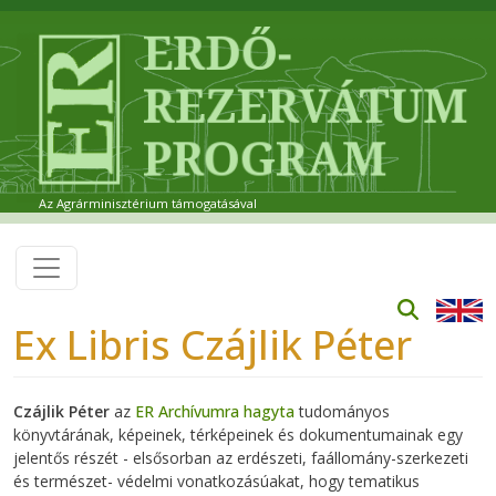
Ugrás a tartalomra
Az Agrárminisztérium támogatásával
Ex Libris Czájlik Péter
Czájlik Péter
az
ER Archívumra hagyta
tudományos
könyvtárának, képeinek, térképeinek és dokumentumainak egy
jelentős részét - elsősorban az erdészeti, faállomány-szerkezeti
és természet- védelmi vonatkozásúakat, hogy tematikus