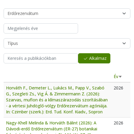
Alkalmaz
Év
Növekvő
Horváth F., Demeter L., Lukács M., Papp V., Szabó
2026
G., Szegleti Zs., Vig Á. & Zimmermann Z. (2026):
Szarvas, muflon és a klímaszárazodás szorításában
- a vértesi Juhdöglő-völgy Erdőrezervátum agóniája.
In: Czimber (szerk.): Erd. Tud. Konf. Kiadv., Sopron
Nagy-Khell Melinda & Horváth Bálint (2026): A
2026
Dávodi-erdő Erdőrezervátum (ER-27) botanikai