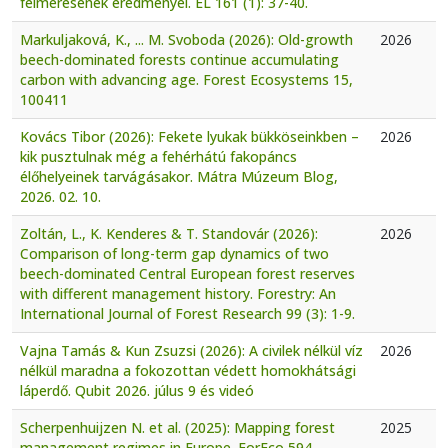
felmérésének eredményei. EL 161 (1): 37-40.
Markuljaková, K., ... M. Svoboda (2026): Old-growth
2026
beech-dominated forests continue accumulating
carbon with advancing age. Forest Ecosystems 15,
100411
Kovács Tibor (2026): Fekete lyukak bükköseinkben –
2026
kik pusztulnak még a fehérhátú fakopáncs
élőhelyeinek tarvágásakor. Mátra Múzeum Blog,
2026. 02. 10.
Zoltán, L., K. Kenderes & T. Standovár (2026):
2026
Comparison of long-term gap dynamics of two
beech-dominated Central European forest reserves
with different management history. Forestry: An
International Journal of Forest Research 99 (3): 1-9.
Vajna Tamás & Kun Zsuzsi (2026): A civilek nélkül víz
2026
nélkül maradna a fokozottan védett homokhátsági
láperdő. Qubit 2026. júlus 9 és videó
Scherpenhuijzen N. et al. (2025): Mapping forest
2025
management regimes in Europe. ForEco 594,