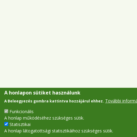
A honlapon sütiket használunk
További inform
A Beleegyezés gombra kattintva hozzájárul ehhez.
Funkcionális
A honlap működéséhez szükséges sütik.
Statisztikai
A honlap látogatottsági statisztikáihoz szükséges sütik.