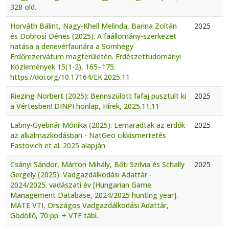
328 old.
Horváth Bálint, Nagy-Khell Melinda, Barina Zoltán
2025
és Dobrosi Dénes (2025): A faállomány-szerkezet
hatása a denevérfaunára a Somhegy
Erdőrezervátum magterületén. Erdészettudományi
Közlemények 15(1-2), 165–175.
https://doi.org/10.17164/EK.2025.11
Riezing Norbert (2025): Bennszülött fafaj pusztult ki
2025
a Vértesben! DINPI honlap, Hírek, 2025.11.11
Labny-Gyebnár Mónika (2025): Lemaradtak az erdők
2025
az alkalmazkodásban - NatGeo cikkismertetés
Fastovich et al. 2025 alapján
Csányi Sándor, Márton Mihály, Bőti Szilvia és Schally
2025
Gergely (2025): Vadgazdálkodási Adattár -
2024/2025. vadászati év [Hungarian Game
Management Database, 2024/2025 hunting year].
MATE VTI, Országos Vadgazdálkodási Adattár,
Gödöllő, 70 pp. + VTE tábl.