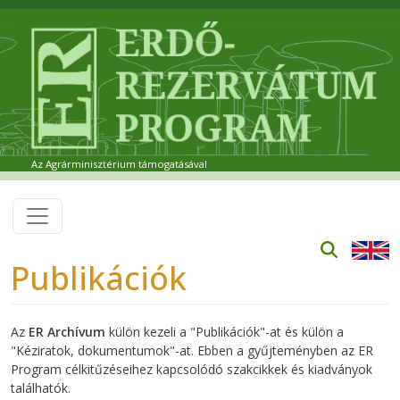
Ugrás a tartalomra
Az Agrárminisztérium támogatásával
Publikációk
Az
ER Archívum
külön kezeli a "Publikációk"-at és külön a
"Kéziratok, dokumentumok"-at. Ebben a gyűjteményben az ER
Program célkitűzéseihez kapcsolódó szakcikkek és kiadványok
találhatók.