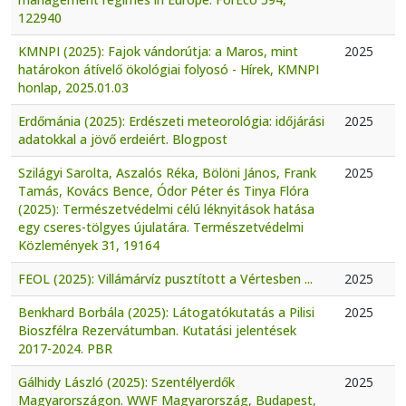
122940
KMNPI (2025): Fajok vándorútja: a Maros, mint
2025
határokon átívelő ökológiai folyosó - Hírek, KMNPI
honlap, 2025.01.03
Erdőmánia (2025): Erdészeti meteorológia: időjárási
2025
adatokkal a jövő erdeiért. Blogpost
Szilágyi Sarolta, Aszalós Réka, Bölöni János, Frank
2025
Tamás, Kovács Bence, Ódor Péter és Tinya Flóra
(2025): Természetvédelmi célú léknyitások hatása
egy cseres-tölgyes újulatára. Természetvédelmi
Közlemények 31, 19164
FEOL (2025): Villámárvíz pusztított a Vértesben ...
2025
Benkhard Borbála (2025): Látogatókutatás a Pilisi
2025
Bioszfélra Rezervátumban. Kutatási jelentések
2017-2024. PBR
Gálhidy László (2025): Szentélyerdők
2025
Magyarországon. WWF Magyarország, Budapest,