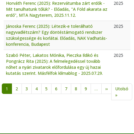
Horváth Ferenc (2025): Rezervátumba zárt erdők -
2025
Mit tanulhatunk tőlük? - Előadás, "A Föld akarata az
erdő", MTA Nagyterem, 2025.11.12.
Jánoska Ferenc (2025): Létezik-e tolerálható
2025
nagyvadlétszám? Egy döntéstámogató rendszer
szükségessége és korlátai. Előadás, NAK Vadhatás-
konferencia, Budapest
Szabó Péter, Lakatos Mónika, Pieczka Ildikó és
2025
Pongrácz Rita (2025): A felmelegedéssel tovább
nőhet a nyári zivatarok előfordulása egy új hazai
kutatás szerint. Másfélfok klímablog - 2025.07.29.
Oldalszámozás
Következő ol
1
2
3
4
5
6
7
8
9
…
››
Utolsó
Utolsó o
»