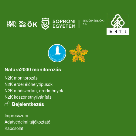
Natura2000 monitorozás
N2K monitorozás
N2K erdei élőhelytípusok
N2K módszertan, eredmények
N2K köszönetnyilvánítás
User account menu
Bejelentkezés
Lábléc
Impresszum
Adatvédelmi tájékoztató
Kapcsolat