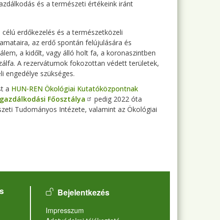
zdálkodás és a természeti értékeink iránt
 célú erdőkezelés és a természetközeli
amataira, az erdő spontán felújulására és
m, a kidőlt, vagy álló holt fa, a koronaszintben
zálfa. A rezervátumok fokozottan védett területek,
li engedélye szükséges.
st a
HUN-REN Ökológiai Kutatóközpontnak
gazdálkodási Főosztálya
pedig 2022 óta
szeti Tudományos Intézete, valamint az Ökológiai
User account menu
s
Bejelentkezés
Lábléc
Impresszum