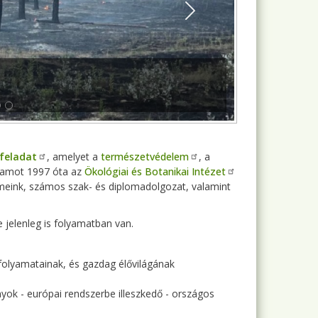
Next
 feladat
, amelyet a
természetvédelem
, a
ramot 1997 óta az
Ökológiai és Botanikai Intézet
meink, számos szak- és diplomadolgozat, valamint
e jelenleg is folyamatban van.
folyamatainak, és gazdag élővilágának
nyok - európai rendszerbe illeszkedő - országos