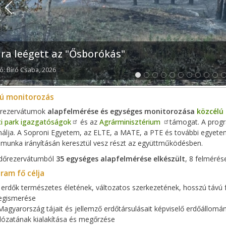
Previous
jra leégett az "Ősborókás"
ó: Bíró Csaba, 2026
lú monitorozás
őrezervátumok
alapfelmérése és egységes monitorozása
közcélú
i park igazgatóságok
és az
Agrárminisztérium
támogat. A prog
álja. A Soproni Egyetem, az ELTE, a MATE, a PTE és további egyete
 munka irányításán keresztül vesz részt az együttműködésben.
dőrezervátumból
35 egységes alapfelmérése elkészült
, 8 felmérés
ram fő célja
 erdők természetes életének, változatos szerkezetének, hosszú távú 
gismerése
Magyarország tájait és jellemző erdőtársulásait képviselő erdőállomá
lózatának kialakítása és megőrzése