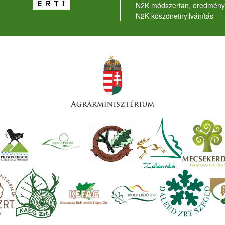
N2K módszertan, eredmény
N2K köszönetnyilvánítás