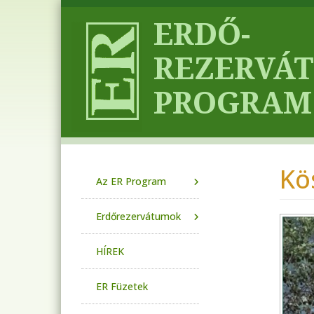
Ugrás a tartalomra
Kö
Main navigation
Az ER Program
Erdőrezervátumok
HÍREK
ER Füzetek