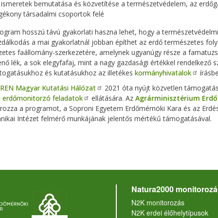
 ismeretek bemutatása és közvetítése a természetvédelem, az erdőga
gékony társadalmi csoportok felé
rogram hosszú távú gyakorlati haszna lehet, hogy a természetvédelmi
dálkodás a mai gyakorlatnál jobban építhet az erdő természetes foly
etes faállomány-szerkezetére, amelynek ugyanúgy része a famatuzsále
nő lék, a sok elegyfafaj, mint a nagy gazdasági értékkel rendelkező s
átogatásukhoz és kutatásukhoz az illetékes
kormányhivatalok
írásbe
REN Magyar Kutatási Hálózat
2021 óta nyújt közvetlen támogatá
ú erdőmonitorzó feladatok
ellátására. Az
Agrárminisztérium Erdő
írozza a programot, a Soproni Egyetem Erdőmérnöki Kara és az Erdé
nikai Intézet felmérő munkájának jelentős mértékű támogatásával.
Natura2000 monitorozá
N2K monitorozás
N2K erdei élőhelytípusok