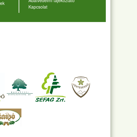
Adatvédelmi tájékoztató
ek
Kapcsolat