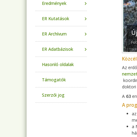
Eredmények
ER Kutatások
Ú
ER Archívum
Fot
ER Adatbázisok
Közcé
Hasonló oldalak
Az erd
nemzet
Támogatók
koordin
doktori
Szerzői jog
A
63
er
A prog
az
me
a 
há