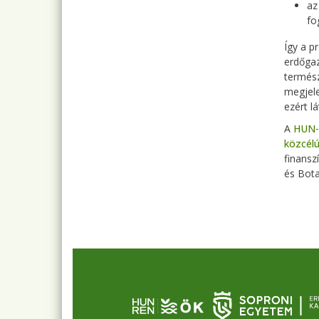
az
fo
Így a p
erdőgaz
termész
megjele
ezért l
A
HUN-
közcél
finansz
és Bota