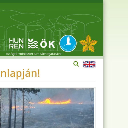
Az Agrárminisztérium támogatásával
nlapján!