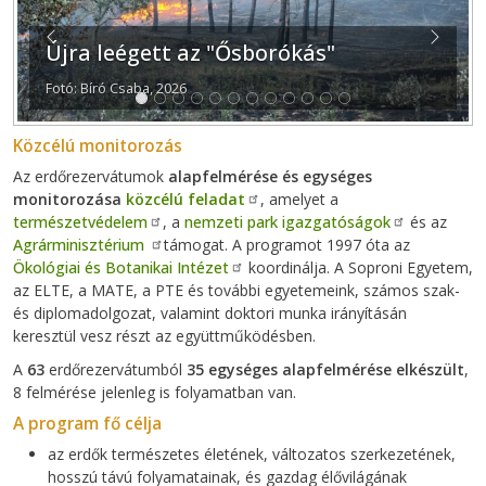
Previous
Next
Újra leégett az "Ősborókás"
Fotó: Bíró Csaba, 2026
Közcélú monitorozás
Az erdőrezervátumok
alapfelmérése és egységes
monitorozása
közcélú feladat
, amelyet a
természetvédelem
, a
nemzeti park igazgatóságok
és az
Agrárminisztérium
támogat. A programot 1997 óta az
Ökológiai és Botanikai Intézet
koordinálja. A Soproni Egyetem,
az ELTE, a MATE, a PTE és további egyetemeink, számos szak-
és diplomadolgozat, valamint doktori munka irányításán
keresztül vesz részt az együttműködésben.
A
63
erdőrezervátumból
35 egységes alapfelmérése elkészült
,
8 felmérése jelenleg is folyamatban van.
A program fő célja
az erdők természetes életének, változatos szerkezetének,
hosszú távú folyamatainak, és gazdag élővilágának