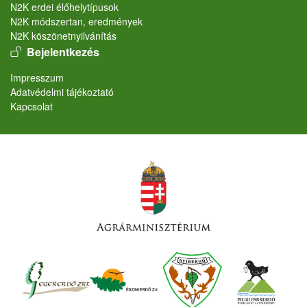
N2K erdei élőhelytípusok
N2K módszertan, eredmények
N2K köszönetnyilvánítás
User account menu
Bejelentkezés
Lábléc
Impresszum
Adatvédelmi tájékoztató
Kapcsolat