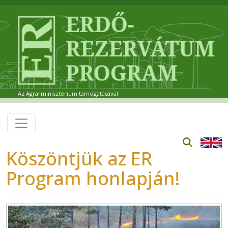
Ugrás a tartalomra
Az Agrárminisztérium támogatásával
Köszöntjük az ER
Program honlapján!