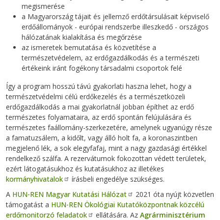
megismerése
a Magyarország tájait és jellemző erdőtársulásait képviselő
erdőállományok - európai rendszerbe illeszkedő - országos
hálózatának kialakítása és megőrzése
az ismeretek bemutatása és közvetítése a
természetvédelem, az erdőgazdálkodás és a természeti
értékeink iránt fogékony társadalmi csoportok felé
Így a program hosszú távú gyakorlati haszna lehet, hogy a
természetvédelmi célú erdőkezelés és a természetközeli
erdőgazdálkodás a mai gyakorlatnál jobban építhet az erdő
természetes folyamataira, az erdő spontán felújulására és
természetes faállomány-szerkezetére, amelynek ugyanúgy része
a famatuzsálem, a kidőlt, vagy álló holt fa, a koronaszintben
megjelenő lék, a sok elegyfafaj, mint a nagy gazdasági értékkel
rendelkező szálfa. A rezervátumok fokozottan védett területek,
ezért látogatásukhoz és kutatásukhoz az illetékes
kormányhivatalok
írásbeli engedélye szükséges.
A
HUN-REN Magyar Kutatási Hálózat
2021 óta nyújt közvetlen
támogatást a
HUN-REN Ökológiai Kutatóközpontnak közcélú
erdőmonitorzó feladatok
ellátására. Az
Agrárminisztérium