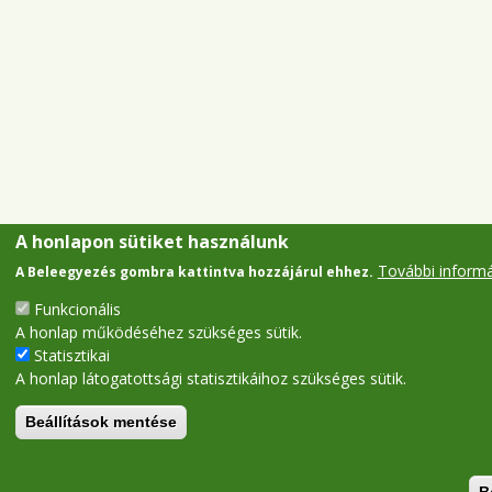
A honlapon sütiket használunk
További inform
A Beleegyezés gombra kattintva hozzájárul ehhez.
Funkcionális
A honlap működéséhez szükséges sütik.
Statisztikai
A honlap látogatottsági statisztikáihoz szükséges sütik.
Beállítások mentése